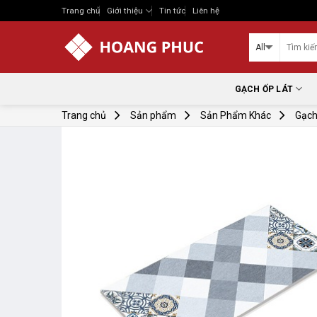
Skip
Trang chủ
Giới thiệu
Tin tức
Liên hệ
to
content
GẠCH ỐP LÁT
Trang chủ
Sản phẩm
Sản Phẩm Khác
Gạch