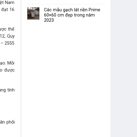
iệt Nam
 đạt 16
Các mẫu gạch lát nền Prime
60×60 cm đẹp trong năm
2023
ược thể
12, Quy
 – 2555
tạo. Mỗi
ạo được
ng tính
hân phối