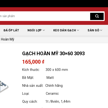
ĐÁ ỐP LÁT
NGÓI LỢP
KEO DÁN GẠCH
SÀN GỖ
 Hoàn Mỹ
GẠCH HOÀN MỸ 30×60 3093
165,000
₫
Kích thước: 300 x 600 mm
Bề Mặt: Matt
Nhà sản xuất: Chính hãng
Loại: Ceramic
Quy cách: 1t /8viên, 1,44m