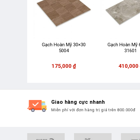
Mỹ 40×80
Gạch Hoàn Mỹ 30×30
Gạch Hoàn Mỹ 
40
5004
31601
00
₫
175,000
₫
410,000
Giao hàng cực nhanh
Miễn phí với đơn hàng trị giá trên 800.000đ