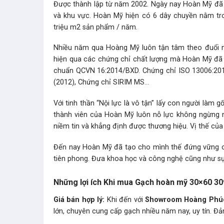
Được thành lập từ năm 2002. Ngày nay Hoàn Mỹ đã 
và khu vực. Hoàn Mỹ hiện có 6 dây chuyền nằm tro
triệu m2 sản phẩm / năm.
Nhiều năm qua Hoàng Mỹ luôn tận tâm theo đuổi mụ
hiện qua các chứng chỉ chất lượng mà Hoàn Mỹ đã 
chuẩn QCVN 16:2014/BXD. Chứng chỉ ISO 13006:2012
(2012), Chứng chỉ SIRIM MS…
Với tinh thần “Nội lực là vô tận” lấy con người làm
thành viên của Hoàn Mỹ luôn nỗ lực không ngừng 
niềm tin và khẳng định được thương hiệu. Vị thế của 
Đến nay Hoàn Mỹ đã tạo cho mình thế đứng vững c
tiên phong. Đưa khoa học và công nghệ cũng như sự
Những lợi ích Khi mua Gạch hoàn mỹ 30×60 3
Giá bán hợp lý:
Khi đến với
Showroom Hoàng Phú
lớn, chuyên cung cấp gạch nhiều năm nay, uy tín. Đả