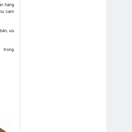
bán hàng
như cam
 bán, ưu
i trong