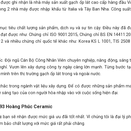
được ghi nhận là nhà máy sản xuất gạch ốp lát cao cấp hàng đầu V
ng 2 nhà máy được nhập khẩu từ Italia và Tây Ban Nha. Công suất
c tiêu chất lượng sản phẩm, dịch vụ và sự tin cậy. Điều này đã đ
đạt được như. Chứng chỉ ISO 9001:2015, Chứng chỉ BS EN 14411:20
 và nhiều chứng chỉ quốc tế khác như. Korea KS L 1001, TIS 2508
 gốc. Đội ngũ Cán Bộ Công Nhân Viên chuyên nghiệp, năng động, sáng 
nghỉ. Vươn lên xây dựng công ty ngày càng lớn mạnh. Từng bước t
mình trên thị trường gạch ốp lát trong và ngoài nước.
hắc trong ngành vật liệu xây dựng. Để có được những sản phẩm ma
 sáng tạo của con người hòa nhập vào với cuộc sống hiện đại.
093 Hoàng Phúc Ceramic
c
bạn sẽ nhận được mức giá ưu đãi tốt nhất. Vì chúng tôi là đại lý p
m bảo chất lượng với mức giá rất phải chăng.