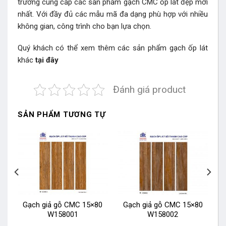
trường cung cấp các sản phẩm gạch CMC ốp lát đẹp mới
nhất. Với đầy đủ các mẫu mã đa dạng phù hợp với nhiều
không gian, công trình cho bạn lựa chọn.
Quý khách có thể xem thêm các sản phẩm gạch ốp lát
khác
tại đây
Đánh giá product
SẢN PHẨM TƯƠNG TỰ
0
Gạch giả gỗ CMC 15×80
Gạch giả gỗ CMC 15×80
W158001
W158002