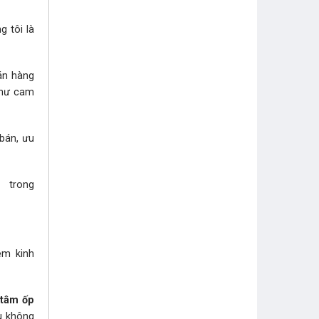
g tôi là
bán hàng
như cam
 bán, ưu
i trong
ệm kinh
 tâm ốp
̀u không