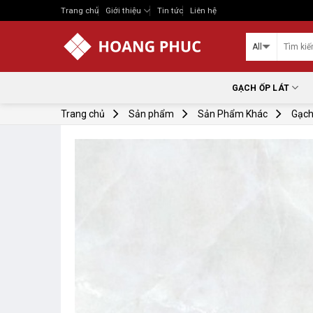
Skip
Trang chủ
Giới thiệu
Tin tức
Liên hệ
to
content
GẠCH ỐP LÁT
Trang chủ
Sản phẩm
Sản Phẩm Khác
Gạch