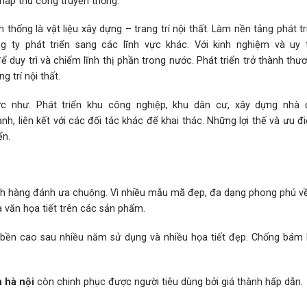
háp thủ công truyền thống.
thống là vật liệu xây dựng – trang trí nội thất. Làm nền tảng phát t
 ty phát triển sang các lĩnh vực khác. Với kinh nghiệm và uy t
 duy trì và chiếm lĩnh thị phần trong nước. Phát triển trở thành thư
 trí nội thất.
 như. Phát triển khu công nghiệp, khu dân cư, xây dựng nhà 
nh, liên kết với các đối tác khác để khai thác. Những lợi thế và ưu 
ển.
ch hàng đánh ưa chuộng. Vì nhiều mẫu mã đẹp, đa dạng phong phú vê
 văn họa tiết trên các sản phẩm.
 bền cao sau nhiều năm sử dụng và nhiều họa tiết đẹp. Chống bám 
m hà nội
còn chinh phục được người tiêu dùng bởi giá thành hấp dẫn.