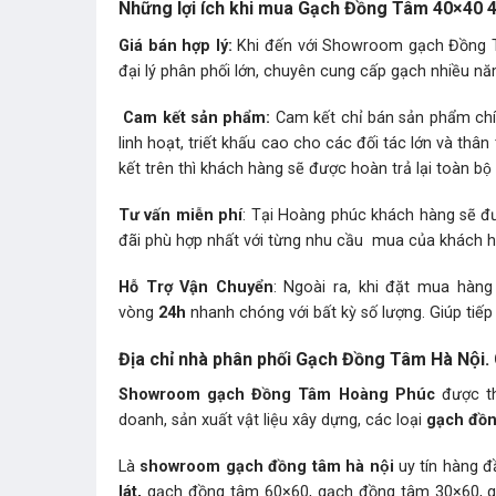
Những lợi ích khi mua Gạch Đồng Tâm 40×40 4
Giá bán hợp lý:
Khi đến với Showroom gạch Đồng Tâm
đại lý phân phối lớn, chuyên cung cấp gạch nhiều năm
Cam kết sản phẩm:
Cam kết chỉ bán sản phẩm chín
linh hoạt, triết khấu cao cho các đối tác lớn và t
kết trên thì khách hàng sẽ được hoàn trả lại toàn bộ t
Tư vấn miễn phí
: Tại Hoàng phúc khách hàng sẽ đ
đãi phù hợp nhất với từng nhu cầu mua của khách 
Hỗ Trợ Vận Chuyển
: Ngoài ra, khi đặt mua hàn
vòng
24h
nhanh chóng với bất kỳ số lượng. Giúp tiếp
Địa chỉ nhà phân phối Gạch Đồng Tâm Hà N
Showroom gạch Đồng Tâm Hoàng Phúc
được th
doanh, sản xuất vật liệu xây dựng, các loại
gạch đồ
Là
showroom gạch đồng tâm hà nội
uy tín hàng 
lát,
gạch đồng tâm 60×60, gạch đồng tâm 30×60, gạc