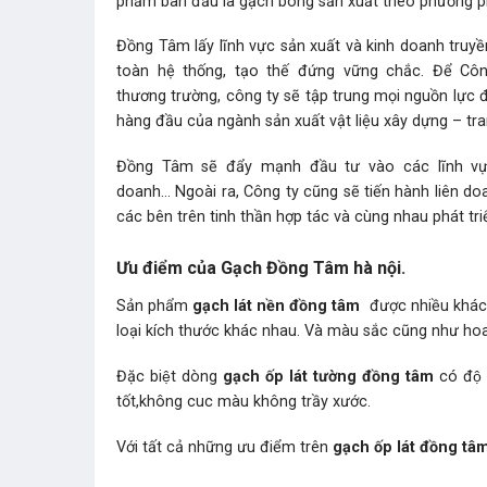
phẩm ban đầu là gạch bông sản xuất theo phương p
Đồng Tâm lấy lĩnh vực sản xuất và kinh doanh truyền 
toàn hệ thống,
tạo thế đứng vững chắc. Để Công
thương trường, công ty sẽ tập trung mọi nguồn lực để
hàng đầu của ngành sản xuất vật liệu xây dựng – trang
Đồng Tâm sẽ đẩy mạnh đầu tư vào các lĩnh vực
doanh… Ngoài ra, Công ty cũng sẽ tiến hành liên doa
các bên trên tinh thần hợp tác và cùng nhau phát tri
Ưu điểm của Gạch Đồng Tâm hà nội.
Sản phẩm
gạch lát nền đồng tâm
được nhiều khá
loại kích thước khác nhau. Và màu sắc cũng như hoa
Đặc biệt dòng
gạch ốp lát tường đồng tâm
có độ
tốt,không cuc màu không trầy xước.
Với tất cả những ưu điểm trên
gạch ốp lát đồng tâ