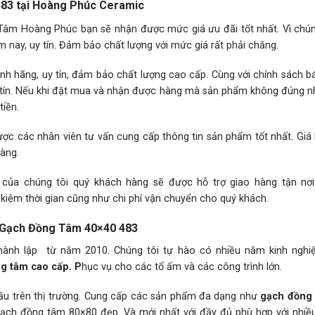
83 tại Hoàng Phúc Ceramic
 Hoàng Phúc bạn sẽ nhận được mức giá ưu đãi tốt nhất. Vì chún
 nay, uy tín. Đảm bảo chất lượng với mức giá rất phải chăng.
h hãng, uy tín, đảm bảo chất lượng cao cấp. Cùng với chính sách 
hân tín. Nếu khi đặt mua và nhận được hàng mà sản phẩm không đúng 
iền.
ược các nhân viên tư vấn cung cấp thông tin sản phẩm tốt nhất. Giá
hàng.
g của chúng tôi quý khách hàng sẽ được hỗ trợ giao hàng tận nơ
 kiệm thời gian cũng như chi phí vận chuyển cho quý khách.
ội. Gạch Đồng Tâm 40×40 483
ành lập từ năm 2010. Chúng tôi tự hào có nhiều năm kinh nghi
ng tâm cao cấp. P
hục vụ cho các tổ ấm và các công trình lớn.
đầu trên thị trường. Cung cấp các sản phẩm đa dạng như
gạch đồng
h đồng tâm 80×80 đẹp. Và mới nhất với đầy đủ phù hợp với nhiê