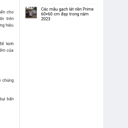
Các mẫu gạch lát nền Prime
riển cho
60×60 cm đẹp trong năm
ín trên
2023
ơng hiệu
để kinh
điểm của
̀ chủng
bụi bẩn