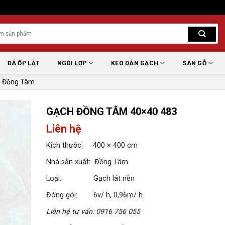
ĐÁ ỐP LÁT
NGÓI LỢP
KEO DÁN GẠCH
SÀN GỖ
 Đồng Tâm
GẠCH ĐỒNG TÂM 40×40 483
Liên hệ
Kích thước: 400 × 400 cm
Nhà sản xuất: Đồng Tâm
Loại: Gạch lát nền
Đóng gói: 6v/ h, 0,96m/ h
Liên hệ tư vấn: 0916 756 055