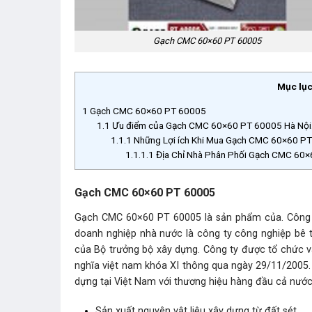
Gạch CMC 60×60 PT 60005
Mục lụ
1
Gạch CMC 60×60 PT 60005
1.1
Ưu điểm của Gạch CMC 60×60 PT 60005 Hà Nội
1.1.1
Những Lợi ích Khi Mua Gạch CMC 60×60 PT
1.1.1.1
Địa Chỉ Nhà Phân Phối Gạch CMC 60×
Gạch CMC 60×60 PT 60005
Gạch CMC 60×60 PT 60005 là sản phẩm của. Công t
doanh nghiệp nhà nước là công ty công nghiệp bê 
của Bộ trưởng bộ xây dựng. Công ty được tổ chức 
nghĩa việt nam khóa XI thông qua ngày 29/11/2005. 
dựng tại Việt Nam với thương hiệu hàng đầu cả nướ
Sản xuất nguyên vật liệu xây dựng từ đất sét