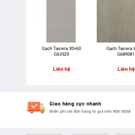
ra 30×60
Gạch Taicera 30×60
Gạch Taicera 
28
G63529
G689081
 hệ
Liên hệ
Liên hệ
Giao hàng cực nhanh
Miễn phí với đơn hàng trị giá trên 800.000đ