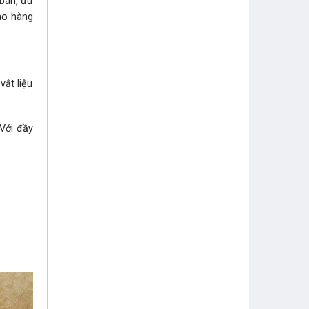
 bán, ưu
iao hàng
ật liệu
ới đầy