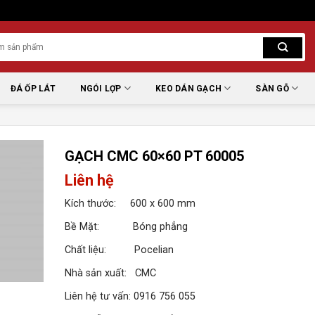
ĐÁ ỐP LÁT
NGÓI LỢP
KEO DÁN GẠCH
SÀN GỖ
GẠCH CMC 60×60 PT 60005
Liên hệ
Kích thước: 600 x 600 mm
Bề Mặt: Bóng phẳng
Chất liệu: Pocelian
Nhà sản xuất: CMC
Liên hệ tư vấn: 0916 756 055