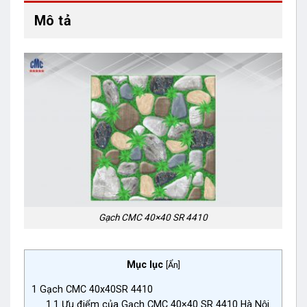
Mô tả
Gạch CMC 40×40 SR 4410
Mục lục
[
Ẩn
]
1
Gạch CMC 40x40SR 4410
1.1
Ưu điểm của Gạch CMC 40×40 SR 4410 Hà Nội.