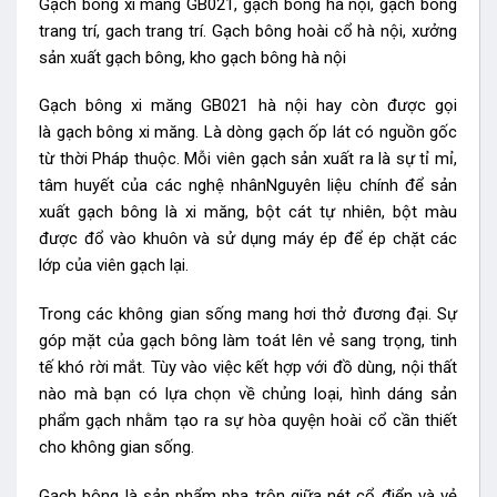
Gạch bông xi măng GB021, gạch bông hà nội, gạch bông
trang trí, gach trang trí. Gạch bông hoài cổ hà nội, xưởng
sản xuất gạch bông, kho gạch bông hà nội
Gạch bông xi măng GB021 hà nội hay còn được gọi
là gạch bông xi măng. Là dòng gạch ốp lát có nguồn gốc
từ thời Pháp thuộc. Mỗi viên gạch sản xuất ra là sự tỉ mỉ,
tâm huyết của các nghệ nhânNguyên liệu chính để sản
xuất gạch bông là xi măng, bột cát tự nhiên, bột màu
được đổ vào khuôn và sử dụng máy ép để ép chặt các
lớp của viên gạch lại.
Trong các không gian sống mang hơi thở đương đại. Sự
góp mặt của gạch bông làm toát lên vẻ sang trọng, tinh
tế khó rời mắt. Tùy vào việc kết hợp với đồ dùng, nội thất
nào mà bạn có lựa chọn về chủng loại, hình dáng sản
phẩm gạch nhằm tạo ra sự hòa quyện hoài cổ cần thiết
cho không gian sống.
Gạch bông là sản phẩm pha trộn giữa nét cổ điển và vẻ