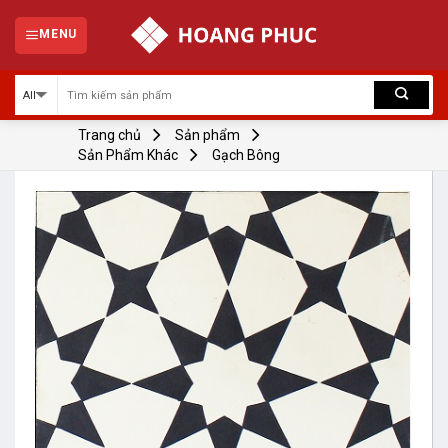
Skip
to
MENU
content
Trang chủ
Sản phẩm
Sản Phẩm Khác
Gạch Bông