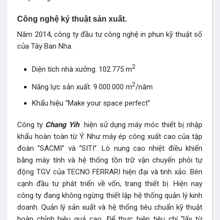
Công nghệ ký thuật sản xuất.
Năm 2014, công ty đầu tư công nghệ in phun kỹ thuật số
của Tây Ban Nha.
2
Diện tích nhà xưởng: 102.775 m
2
Năng lực sản xuất: 9.000.000 m
/năm
Khẩu hiệu “Make your space perfect”
Công ty
Chang Yih
hiện sử dụng máy móc thiết bị nhập
khẩu hoàn toàn từ Ý. Như máy ép công xuất cao của tập
đoàn “SACMI” và “SITI”. Lò nung cao nhiệt điều khiển
bằng máy tính và hệ thống tồn trữ vận chuyển phôi tự
động TGV của TECNO FERRARI hiện đại và tinh xảo. Bên
cạnh đầu tư phát triển về vốn, trang thiết bị. Hiện nay
công ty đang không ngừng thiết lập hệ thống quản lý kinh
doanh. Quản lý sản xuất và hệ thống tiêu chuẩn kỹ thuật
hoàn chỉnh hiệu quả cao. Để thực hiện tiêu chí “lấy từ