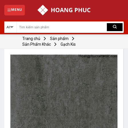
Skip
to
MENU
content
Trang chủ
Sản phẩm
Sản Phẩm Khác
Gạch Kis