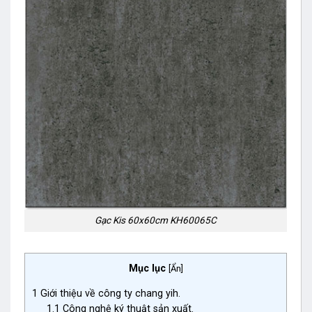
Gạc Kis 60x60cm KH60065C
Mục lục
[
Ẩn
]
1
Giới thiệu về công ty chang yih.
1.1
Công nghệ ký thuật sản xuất.