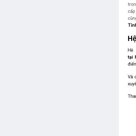
tron
cấp
cũng
Tỉn
Hê
Hệ
tại
h
điểm
Và
xuyê
Tha