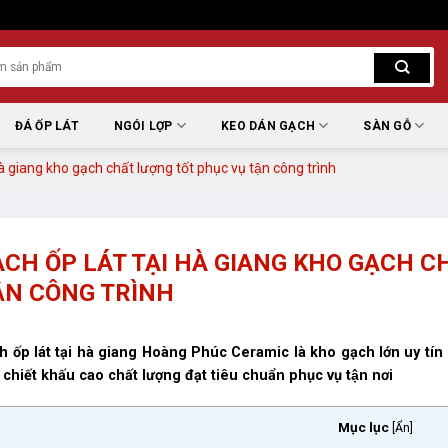
ĐÁ ỐP LÁT
NGÓI LỢP
KEO DÁN GẠCH
SÀN GỖ
hà giang kho gạch chất lượng tốt phục vụ tận công trình
CH ỐP LÁT TẠI HÀ GIANG KHO GẠCH CH
̣N CÔNG TRÌNH
h ốp lát tại hà giang Hoàng Phúc Ceramic là kho gạch lớn uy t
 chiết khấu cao chất lượng đạt tiêu chuẩn phục vụ tận nơi
Mục lục
[
Ẩn
]