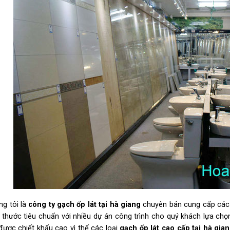
ng tôi là
công ty gạch ốp lát tại hà
giang
chuyên bán cung cấp các lo
h thước tiêu chuẩn với nhiều dự án công trình cho quý khách lựa chọn
được chiết khấu cao vì thế các loại
gạch ốp lát cao cấp tại hà
gian