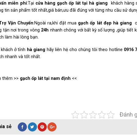
vấn miễn phí
:Tại
cửa hàng gạch ốp lát tại hà
giang
khách hàng s
g tin sản phẩm tốt nhất,giá bán,ưu đãi đúng với từng nhu cầu sử dụ
Trợ Vận Chuyển
:Ngoài ra,khi đặt mua
gạch ốp lát đẹp hà
giang
g tận nơi trong vòng
24h
nhanh chóng với bất kỳ số lượng ,giúp tiết 
ch làm hài lòng bạn.
 khách ở tỉnh
hà
giang
hãy liên hệ cho chúng tôi theo hotline
0916 
ch nhanh và tốt nhất.
 thêm >>
gạch ốp lát tại nam định
<<
Đánh g