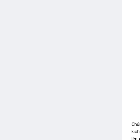
Chú
kíc
lên 