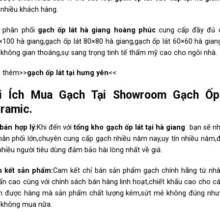
n nhiều khách hàng.
̀ phân phối
gạch ốp lát hà
giang
hoàng phúc
cung cấp đầy đủ ca
100 hà giang,gạch ốp lát 80×80 hà giang,gạch ốp lát 60×60 hà giang
không gian thoáng,sự sang trọng tinh tế thẩm mỹ cao cho ngôi nhà.
 thêm>>
gạch ốp lát tại hưng yên
<<
̣i Ích Mua Gạch Tại Showroom Gạch Ố
ramic.
bán hợp lý:
Khi đến với
tổng kho gạch ốp lát tại hà
giang
bạn sẽ nh
hân phối lớn,chuyên cung cấp gạch nhiều năm nay,uy tín nhiều năm,đ
 nhiều người tiêu dùng đảm bảo hài lòng nhất về giá.
 kết sản phẩm:
Cam kết chỉ bán sản phẩm gạch chính hãng từ nhà s
̉n cao cùng với chính sách bán hàng linh hoạt,chiết khấu cao cho các
n được hàng mà sản phẩm chất lượng kém,sứt mẻ không đúng như cam 
 không mua nữa.