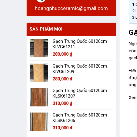
1
G
hoangphucceramic@gmail.com
2
H
3
L
SẢN PHẨM MỚI
GẠ
Gạch Trung Quốc 60120cm
Ngườ
KLVG61211
công
280,000
₫
gạc
Gạch Trung Quốc 60120cm
Hiện
KlVG61209
đượ
280,000
₫
ứng
Gạch Trung Quốc 60120cm
KLSK61207
Xem
310,000
₫
Gạch Trung Quốc 60120cm
KLSK61206
310,000
₫