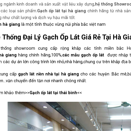
g ngành kinh doanh và sản xuất vật liệu xây dựng,
hệ thống Showro
 các loại sản phẩm.
Gạch ốp lát tại hà
giang
chính hãng từ nhà sản
 như chất lượng và dịch vụ hậu mãi tốt.
h hà giang
là một tỉnh thuộc vùng núi phía bắc việt nam
̣ Thống Đại Lý Gạch Ốp Lát Giá Rẻ Tại Hà G
 thống showroom cung cấp rộng khắp các tỉnh miền bắc 
à
giang
hàng chính hãng,100%,
các mẫu gạch ốp lát
được nhập t
 các dự án lớn công trình lớn nhỏ,nhà hàng,chung cư trên khắp địa bà
 cung cấp
gạch lát nền nhà tại hà
giang
cho các huyện :Bắc mê,bắ
n…vận chuyển đến tận nơi nhanh chóng nhất.
m khảo thêm>>
Gạch ốp lát tại thái bình
<<