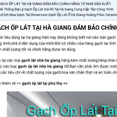
ẠCH ỐP LÁT TẠI HÀ GIANG ĐẢM BẢO CHÍNH HÃNG TỪ NHÀ SẢN XUẤT.
ệ Thống Đại Lý Gạch Ốp Lát Giá Rẻ Tại Hà Giang Cung Cấp Tận Công Trình.
ợi Ích Mua Gạch Tại Showroom Gạch Ốp Lát Ở Hà Giang Hoàng Phúc Cerami
CH ỐP LÁT TẠI HÀ GIANG ĐẢM BẢO CHÍNH
i tiêu dùng tại hà giang hiện nay đang không biết nơi nào bán gạch 
 trình,nhà ở dân dụng của mình.Bởi có nhiều cửa hàng gạch tại ti
h chất lượng tốt và chính hãng được tin dùng.
 tại các loại
gạch lát nhà
hà giang
hàng kém chất lượng,hàng nhái n
c các loại
gạch ốp lát nhà hà
giang
tốt.Bạn cần phải tìm được một 
 các tiêu chí về chất lượng của gạch,hoa văn chân thật và an toàn cho 
 thêm về >>
gạch ốp lát tại phú thọ
<<