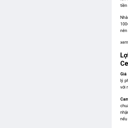
tiề
Nha
100×
nên 
xem
Lơ
Ce
Giá 
lý p
với
Cam
chuâ
nhậ
nếu