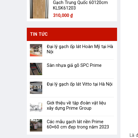
Gạch Trung Quốc 60120cm
KLSK61203
310,000
₫
TIN TỨC
Đại lý gạch ốp lát Hoàn Mỹ tại Hà
Nội
Sàn nhựa giả gỗ SPC Prime
Đại lý gạch ốp lát Vitto tại Hà Nội
Giới thiệu về tập đoàn vật liệu
xây dựng Prime Group
Các mẫu gạch lát nền Prime
60×60 cm đẹp trong năm 2023
Là 