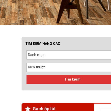
TÌM KIẾM NÂNG CAO
Danh mục
Kích thước
Tìm kiếm
Gạch ốp lát