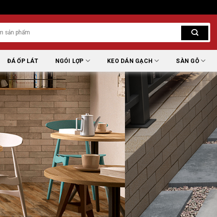
ĐÁ ỐP LÁT
NGÓI LỢP
KEO DÁN GẠCH
SÀN GỖ