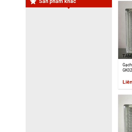
Sản phẩm khác
Gạch
GK0
Liê