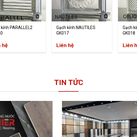
 kính PARALLEL2
Gạch kính NAUTILES
Gạch k
20
GK017
GK018
n hệ
Liên hệ
Liên 
TIN TỨC