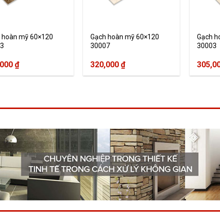
 hoàn mỹ 60×120
Gạch hoàn mỹ 60×120
Gạch h
3
30007
30003
,000
₫
320,000
₫
305,0