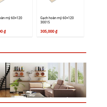
oàn mỹ 60×120
Gạch hoàn mỹ 60×120
30015
00
₫
305,000
₫