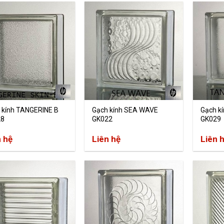
 kính TANGERINE B
Gạch kính SEA WAVE
Gạch k
28
GK022
GK029
n hệ
Liên hệ
Liên 