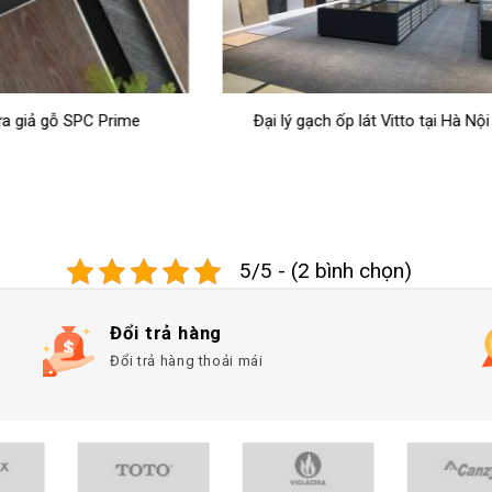
ý gạch ốp lát Vitto tại Hà Nội
Giới thiệu về tập đoàn vật li
dựng Prime Group
5/5 - (2 bình chọn)
Đổi trả hàng
Đổi trả hàng thoải mái