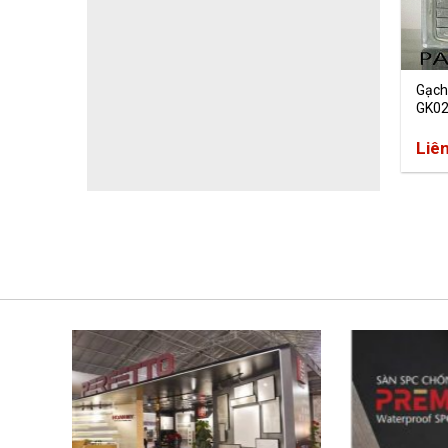
Gạch
GK0
Liê