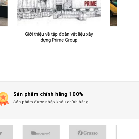
ệu xây
Các mẫu gạch lát nền Prime 60×60
Show
cm đẹp trong năm 2023
Sản phẩm chính hãng 100%
Sản phẩm được nhập khẩu chính hãng