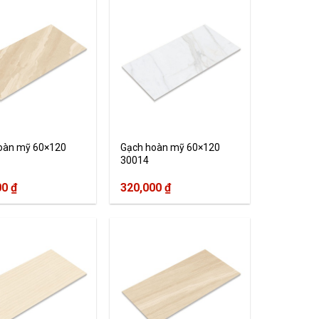
oàn mỹ 60×120
Gạch hoàn mỹ 60×120
30014
00
₫
320,000
₫